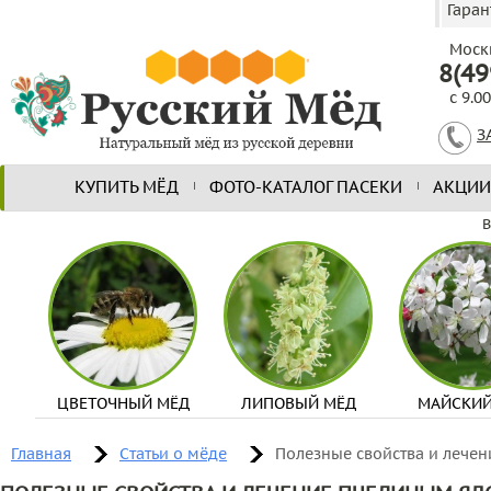
Гаран
Моск
8(49
с 9.0
З
КУПИТЬ МЁД
ФОТО-КАТАЛОГ ПАСЕКИ
АКЦИИ
В
ЦВЕТОЧНЫЙ МЁД
ЛИПОВЫЙ МЁД
МАЙСКИЙ
Главная
Cтатьи о мёде
Полезные свойства и лече