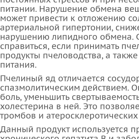
питании. Нарушение обмена ве
может привести к отложению сол
артериальной гипертонии, сниж
нарушению липидного обмена. С
справиться, если принимать пче
продукты пчеловодства, а такж
питания.
Пчелиный яд отличается сосуд
спазмолитическим действием. О
боль, уменьшить свертываемость
холестерина в ней. Это позволяе
тромбов и атеросклеротических
Данный продукт используется п
хронического гепатита В и забо