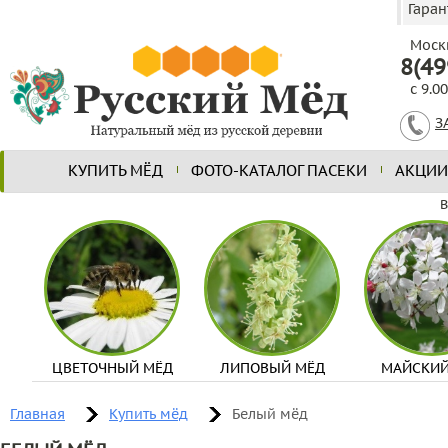
Гаран
Моск
8(49
с 9.0
З
КУПИТЬ МЁД
ФОТО-КАТАЛОГ ПАСЕКИ
АКЦИИ
В
ЦВЕТОЧНЫЙ МЁД
ЛИПОВЫЙ МЁД
МАЙСКИЙ
Главная
Купить мёд
Белый мёд