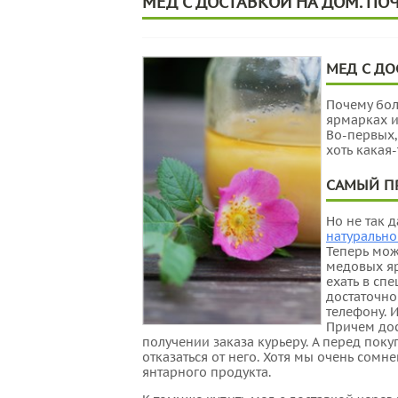
МЕД С ДОСТАВКОЙ НА ДОМ. П
МЕД С ДО
Почему бо
ярмарках и
Во-первых,
хоть какая-
САМЫЙ П
Но не так 
натурально
Теперь мож
медовых яр
ехать в сп
достаточно
телефону. 
Причем дос
получении заказа курьеру. А перед поку
отказаться от него. Хотя мы очень сомне
янтарного продукта.