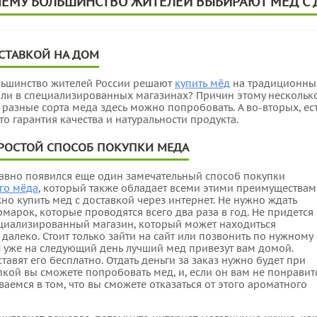
ОЧЕМУ БОЛЬШИНСТВО ЖИТЕЛЕЙ ВЫБИРАЮТ МЁД С
СТАВКОЙ НА ДОМ
льшинство жителей России решают
купить мёд
на традиционны
ли в специализированных магазинах? Причин этому несколько
 разные сорта меда здесь можно попробовать. А во-вторых, ес
то гарантия качества и натуральности продукта.
РОСТОЙ СПОСОБ ПОКУПКИ МЕДА
давно появился еще один замечательный способ покупки
го мёда
, который также обладает всеми этими преимуществам
но купить мед с доставкой через интернет. Не нужно ждать
марок, которые проводятся всего два раза в год. Не придется
ециализированный магазин, который может находиться
 далеко. Стоит только зайти на сайт или позвонить по нужному
И уже на следующий день лучший мед привезут вам домой.
тавят его бесплатно. Отдать деньги за заказ нужно будет при
пкой вы сможете попробовать мед, и, если он вам не понравитс
ваемся в том, что вы сможете отказаться от этого ароматного