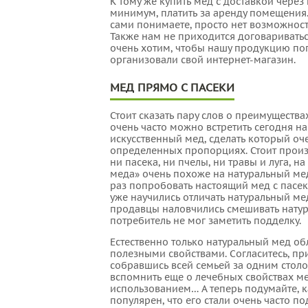
К тому же купить мед с доставкой через
минимум, платить за аренду помещения.
сами понимаете, просто нет возможнос
Также нам не приходится договариваться
очень хотим, чтобы нашу продукцию по
организовали свой интернет-магазин.
МЕД ПРЯМО С ПАСЕКИ
Стоит сказать пару слов о преимущества
очень часто можно встретить сегодня на
искусственный мед, сделать который о
определенных пропорциях. Стоит произв
ни пасека, ни пчелы, ни травы и луга, н
меда» очень похоже на натуральный мед,
раз попробовать настоящий мед с пасеки
уже научились отличать натуральный ме
продавцы наловчились смешивать натур
потребитель не мог заметить подделку.
Естественно только натуральный мед об
полезными свойствами. Согласитесь, пр
собравшись всей семьей за одним столо
вспомнить еще о лечебных свойствах ме
использованием… А теперь подумайте, к
популярен, что его стали очень часто п