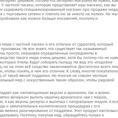
 интернет дешевле, потому что интернет-магазину не нужно, ка
 У частной пасеки, которую представляет наш магазин, как вы
ти содержать специализированный магазин про продаже меда
 с торговыми сетями и платить им за «место на полке». Но мы
пробовало как можно больше москвичей, поэтому и
х меда с частной пасеки и его отличии от суррогата, который
 прилавках. Не все знают, что существует так называемый
чень просто, смешивая определенные ингредиенты в
одство такого меда очень дешево, хотя бы потому что не нуж
а которых пчелы будут собирать пыльцу. На вид это «подобие
 но на этом всё сходство заканчивается. Достаточно всего ли
, чтобы понять, в чем его отличие. К слову, многие покупатели
д от такой явной подделки. Но многие не совсем честные
альный мед с искусственным таким образом, чтобы рядовой
ладает как неповторимым вкусом и ароматом, так и всеми
иятно вечерком выпить чашечку ароматного чая с медом,
м. А как вкусны десерты и выпечка с натуральным медом. А ес
да и замечательных косметических процедурах с его
ак велико разочарование от подделки. Этот продукт настолько
одделывать. Поэтому, покупая мед, обращайтесь только к